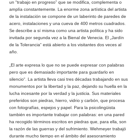
un “trabajo en progreso” que se modifica, complementa o
amplía constantemente. La enorme zona artística del artista
de la instalación se compone de un laberinto de paredes de
acero, instalaciones y una cueva de 400 metros cuadrados.
Se describe a sí misma como una artista política y ha sido
invitada por segunda vez a la Bienal de Venecia. El „Jardín
de la Tolerancia“ está abierto a los visitantes dos veces al
año.
„El arte expresa lo que no se puede expresar con palabras
pero que es demasiado importante para guardarlo en
silencio“. La artista lleva casi tres décadas trabajando en sus
monumentos por la libertad y la paz, dejando su huella en la
lucha incesante por la verdad y la justicia. Sus materiales
preferidos son piedras, hierro, vidrio y carbón, que procesa
con fotografías, espejos y papel. Para la psicolingüista
también es importante trabajar con palabras: en una pared
ha recogido términos escritos en piedras que, para ella, son
la razón de las guerras y del sufrimiento. Wehmeyer trabajó
durante mucho tiempo en el ámbito del asesoramiento